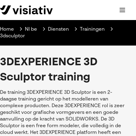
Helpdesk
Webinars
Home
Nl be
Diensten
Trainingen
3dsculptor
Producten
Consultancy
Manufacturing
Trainingen
3DEXPERIENCE 3D
Databeheer & PLM
DELMIA
Support
SOLIDWORKS trainingen
Virtueel testen
SOLIDWORKS CAM
SOLIDWORKS PDM
Sculptor training
Ontdek Visiativ
Helpdesk
3DEXPERIENCE trainingen
Meer
Visiativ PLM
3DEXPERIENCE Works Simulation
Kennis
Ons bedrijf
Onderhoudscontract SOLIDWORKS
Trainingskalender
De training 3DEXPERIENCE 3D Sculptor is een 2-
ENOVIA
SOLIDWORKS Simulation
SOLIDWORKS Composer
Contact
Downloads
daagse training gericht op het modelleren van
Werken bij Visiativ
complexe producten. Deze 3DEXPERIENCE rol is zeer
SOLIDWORKS Visualize
FAQs SOLIDWORKS
myCAD Day 2026
geschikt voor grafische vormgevers en een goede
aanvulling op de kracht van SOLIDWORKS. De 3D
SOLIDWORKS Electrical
Acties en promoties
Sculptor is een free form modeler, die volledig in de
cloud werkt. Het 3DEXPERIENCE platform heeft een
SOLIDWORKS Inspection