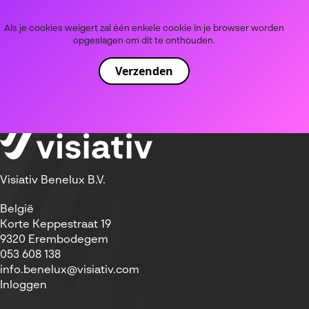
Als je cookies weigert zal één enkele cookie in je browser worden
opgeslagen om dit te onthouden.
Visiativ Benelux B.V.
België
Korte Keppestraat 19
9320 Erembodegem
053 608 138
info.benelux@visiativ.com
Inloggen