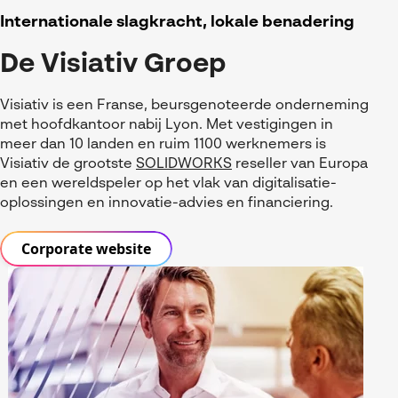
Internationale slagkracht, lokale benadering
Visiativ Customer Service
De Visiativ Groep
Spare Parts Cloud Plarform
CATIA Composer
Visiativ is een Franse, beursgenoteerde onderneming
met hoofdkantoor nabij Lyon. Met vestigingen in
myCADtools
meer dan 10 landen en ruim 1100 werknemers is
Visiativ de grootste
SOLIDWORKS
reseller van Europa
myPDMtools
en een wereldspeler op het vlak van digitalisatie-
oplossingen en innovatie-advies en financiering.
Corporate website