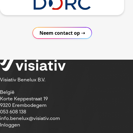
Neem contact op ➝
Visiativ Benelux B.V.
België
Korte Keppestraat 19
9320 Erembodegem
053 608 138
info.benelux@visiativ.com
Inloggen