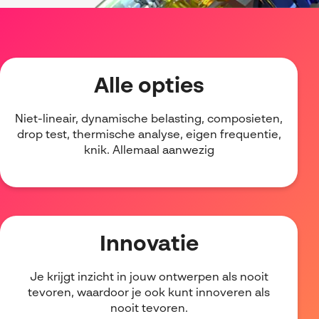
Visiativ Customer Service
Spare Parts Cloud Plarform
CATIA Composer
Alle opties
myCADtools
Niet-lineair, dynamische belasting, composieten,
myPDMtools
drop test, thermische analyse, eigen frequentie,
knik. Allemaal aanwezig
Innovatie
Je krijgt inzicht in jouw ontwerpen als nooit
tevoren, waardoor je ook kunt innoveren als
nooit tevoren.