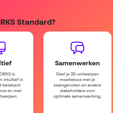
ORKS Standard?
ïtief
Samenwerken
ORKS is
Deel je 3D-ontwerpen
 intuïtief in
moeiteloos met je
at betekent
teamgenoten en andere
loos en met
stakeholders voor
ntwerpen.
optimale samenwerking.