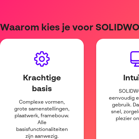
Waarom kies je voor SOLIDW
Krachtige
Intu
basis
SOLIDW
eenvoudig en
Complexe vormen,
gebruik. D
grote samenstellingen,
snel, zorge
plaatwerk, framebouw.
plezier o
Alle
basisfunctionaliteiten
zijn aanwezig.