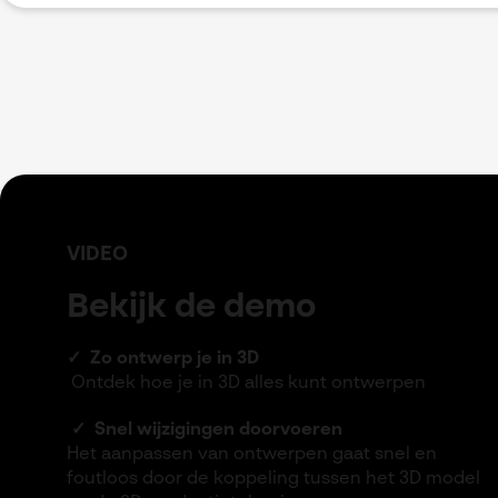
VIDEO
Bekijk de demo
✓
Zo ontwerp je in 3D
Ontdek hoe je in 3D alles kunt ontwerpen
✓
Snel wijzigingen doorvoeren
Het aanpassen van ontwerpen gaat snel en
foutloos door de koppeling tussen het 3D model