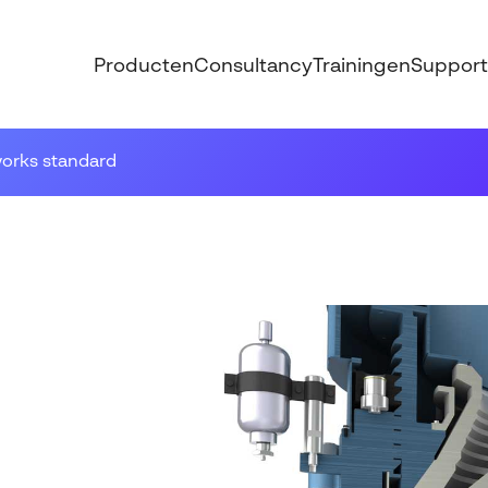
Producten
Consultancy
Trainingen
Support
works standard