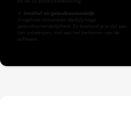
en de 2D productietekening.
✓
Intuïtief en gebruiksvriendelijk
Zorgeloos ontwerpen dankzij hoge
gebruiksvriendelijkheid. Zo besteed je je tijd aan
het ontwerpen, niet aan het bedienen van de
software.