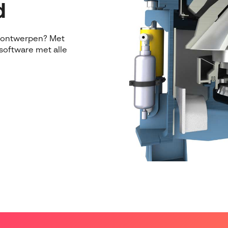
d
D ontwerpen? Met
oftware met alle