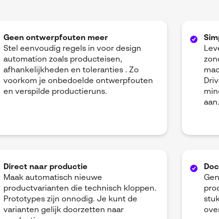
Geen ontwerpfouten meer
Sim
Stel eenvoudig regels in voor design
Lev
automation zoals producteisen,
zon
afhankelijkheden en toleranties . Zo
mac
voorkom je onbedoelde ontwerpfouten
Dri
en verspilde productieruns.
min
aan
Direct naar productie
Doc
Maak automatisch nieuwe
Gen
productvarianten die technisch kloppen.
prod
Prototypes zijn onnodig. Je kunt de
stuk
varianten gelijk doorzetten naar
ove