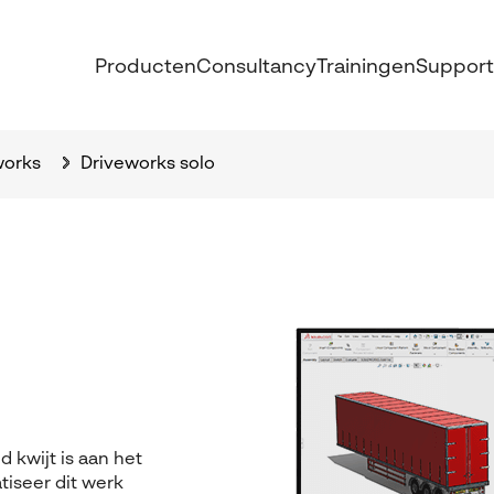
Producten
Consultancy
Trainingen
Support
works
Driveworks solo
d kwijt is aan het
iseer dit werk