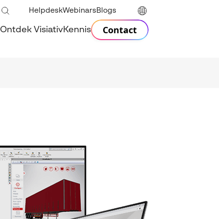
Helpdesk
Webinars
Blogs
Contact
Ontdek Visiativ
Kennis