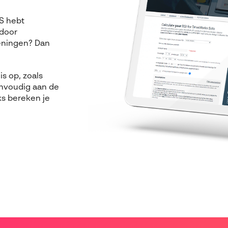
S hebt
 door
keningen? Dan
s op, zoals
envoudig aan de
ks bereken je