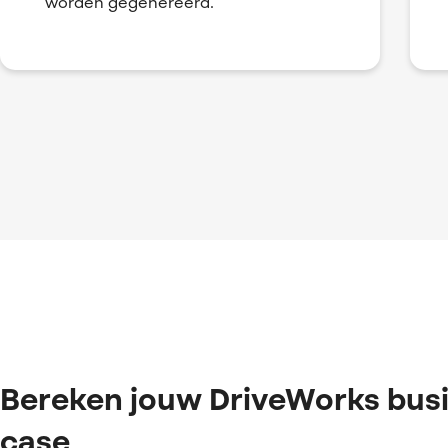
worden gegenereerd.
Bereken jouw DriveWorks bus
case