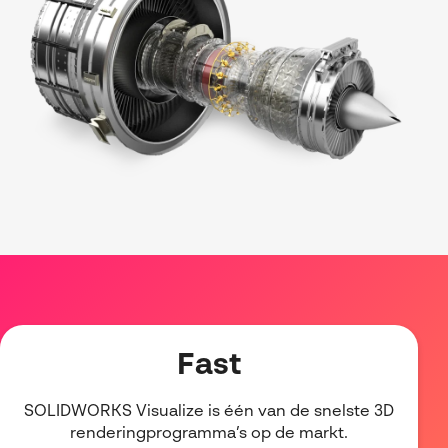
Visiativ Customer Service
Spare Parts Cloud Plarform
CATIA Composer
myCADtools
myPDMtools
Fast
SOLIDWORKS Visualize is één van de snelste 3D
renderingprogramma’s op de markt.