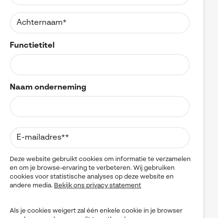
DELMIA
Digital Transformation
Visiativ Customer Service
Digital Twin
DraftSight
Spare Parts Cloud Plarform
PLM
Functietitel
CATIA Composer
Product Data Management
SOLIDWORKS
myCADtools
Uitgelicht
Virtueel Testen
Naam onderneming
myPDMtools
Visiativ Platform
Visiativ PLM
Deze website gebruikt cookies om informatie te verzamelen
en om je browse-ervaring te verbeteren. Wij gebruiken
cookies voor statistische analyses op deze website en
andere media.
Bekijk ons privacy statement
Als je cookies weigert zal één enkele cookie in je browser