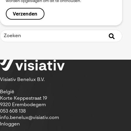
worden opgeslagen om dit te onthouden.
Visiativ Benelux B.V.
België
Korte Keppestraat 19
9320 Erembodegem
053 608 138
info.benelux@visiativ.com
Inloggen