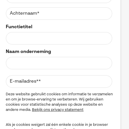
DELMIA
Digital Transformation
Visiativ Customer Service
Digital Twin
DraftSight
Spare Parts Cloud Plarform
PLM
Functietitel
CATIA Composer
Product Data Management
SOLIDWORKS
myCADtools
Uitgelicht
Virtueel Testen
Naam onderneming
myPDMtools
Visiativ Platform
Visiativ PLM
Deze website gebruikt cookies om informatie te verzamelen
en om je browse-ervaring te verbeteren. Wij gebruiken
cookies voor statistische analyses op deze website en
andere media.
Bekijk ons privacy statement
Als je cookies weigert zal één enkele cookie in je browser