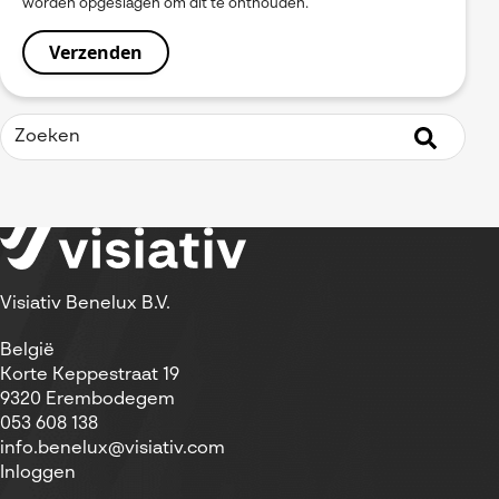
worden opgeslagen om dit te onthouden.
Visiativ Benelux B.V.
België
Korte Keppestraat 19
9320 Erembodegem
053 608 138
info.benelux@visiativ.com
Inloggen