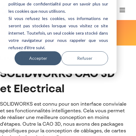
politique de confidentialité pour en savoir plus sur
les cookies que nous utilisons.
Si vous refusez les cookies, vos informations ne
seront pas stockées lorsque vous visitez ce site
Home
Fr be
Produits
Conception
internet. Toutefois, un seul cookie sera stocké dans
Solidworks
Produits
votre navigateur pour nous rappeler que vous
Services
refusez d’être suivi.
Conception
Découvrir Visiativ
Consultance
L'expérience de conception intuitive
Accepter
Refuser
Fabrication
SOLIDWORKS
Support Technique
A propos de notre entreprise
Formations
SOLIDWORKS CAO 3D
Gestion de données & PLM
CATIA
SOLIDWORKS CAM
Contact
Témoignages
Support
Formations SOLIDWORKS
Simulation
DraftSight
DELMIA
SOLIDWORKS PDM
et
Electrical
Calendrier de formations
Support technique
Autres produits
DriveWorks
DriveWorks
ENOVIA
3DEXPERIENCE Works Simulation
DELMIA Virtual Twin
SOLIDWORKS est connu pour son interface conviviale
Contrat de Maintenance SOLIDWORKS
SOLIDWORKS Simulation
Visiativ Service Clients
DELMIA Plant Design
et ses fonctionnalités intelligentes. Cela vous permet
de réaliser une meilleure conception en moins
SOLIDWORKS Electrical
d'étapes. Outre la CAO 3D,
nous avons
des p
ackages
spécifiques pour la conception de câblages, de cartes
CATIA Composer