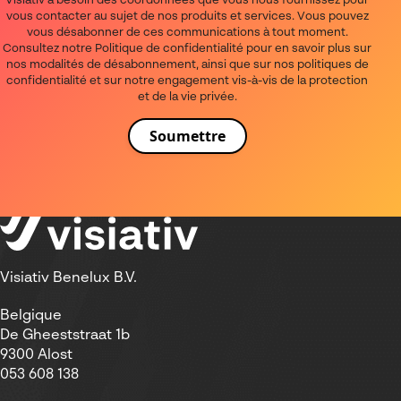
Visiativ a besoin des coordonnées que vous nous fournissez pour
vous contacter au sujet de nos produits et services. Vous pouvez
vous désabonner de ces communications à tout moment.
Consultez notre Politique de confidentialité pour en savoir plus sur
nos modalités de désabonnement, ainsi que sur nos politiques de
confidentialité et sur notre engagement vis-à-vis de la protection
et de la vie privée.
Visiativ Benelux B.V.
Belgique
De Gheeststraat 1b
9300 Alost
053 608 138