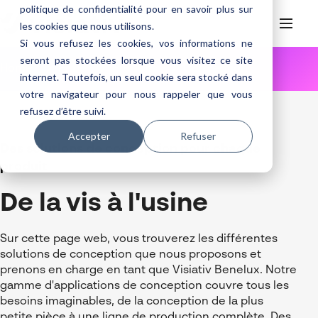
politique de confidentialité pour en savoir plus sur
les cookies que nous utilisons.
Si vous refusez les cookies, vos informations ne
seront pas stockées lorsque vous visitez ce site
Home
Fr be
Produits
Conception
internet. Toutefois, un seul cookie sera stocké dans
Produits
votre navigateur pour nous rappeler que vous
Services
refusez d’être suivi.
Conception
Découvrir Visiativ
Consultance
Accepter
Refuser
Fabrication
SOLIDWORKS
Des solutions de conception pour chaque
Support Technique
A propos de notre entreprise
Formations
produit
Gestion de données & PLM
CATIA
SOLIDWORKS CAM
Contact
Témoignages
Support
Formations SOLIDWORKS
De la vis à l'usine
Simulation
DraftSight
DELMIA
SOLIDWORKS PDM
Calendrier de formations
Support technique
Autres produits
DriveWorks
DriveWorks
ENOVIA
3DEXPERIENCE Works Simulation
DELMIA Virtual Twin
Sur cette page web, vous trouverez les différentes
Contrat de Maintenance SOLIDWORKS
SOLIDWORKS Simulation
Visiativ Service Clients
DELMIA Plant Design
solutions de conception que nous proposons et
prenons en charge en tant que Visiativ Benelux. Notre
SOLIDWORKS Electrical
gamme d'applications de conception couvre tous les
besoins imaginables, de la conception de la plus
CATIA Composer
petite pièce à une ligne de production complète. Des