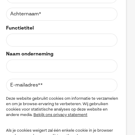
Referenties
MyCAD Day 2026
SOLIDWORKS Electrical
Acties en promoties
SOLIDWORKS Inspection
Kennis
Functietitel
Visiativ Customer Service
Solutions blog
Spare Parts Platform
FAQs SOLIDWORKS
Naam onderneming
CATIA Composer
Downloads
myCADtools
myPDMtools
Deze website gebruikt cookies om informatie te verzamelen
en om je browse-ervaring te verbeteren. Wij gebruiken
cookies voor statistische analyses op deze website en
andere media.
Bekijk ons privacy statement
Als je cookies weigert zal één enkele cookie in je browser