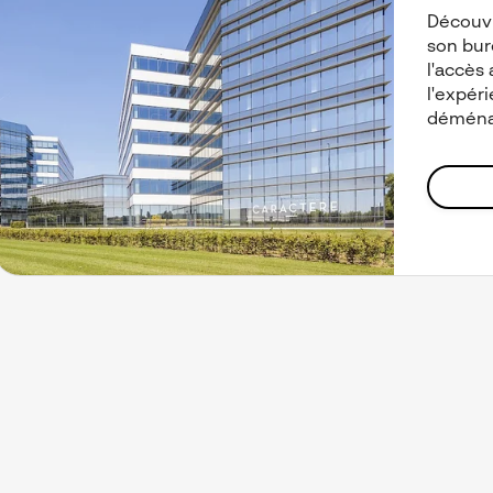
Découv
son bur
l'accès
l'expéri
déménag