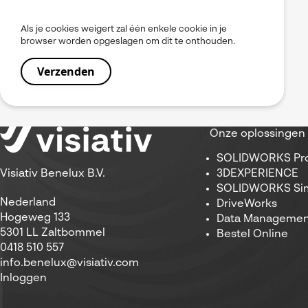
Als je cookies weigert zal één enkele cookie in je
browser worden opgeslagen om dit te onthouden.
Onze oplossingen
SOLIDWORKS Pro
3DEXPERIENCE
Visiativ Benelux B.V.
SOLIDWORKS Sim
Nederland
DriveWorks
Hogeweg 133
Data Managemen
5301 LL Zaltbommel
Bestel Online
0418 510 557
info.benelux@visiativ.com
Inloggen