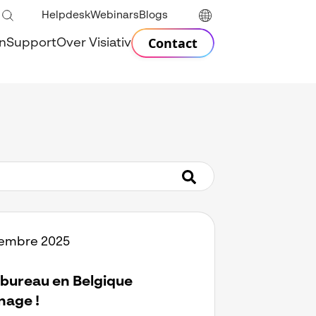
Helpdesk
Webinars
Blogs
Contact
n
Support
Over Visiativ
embre 2025
 bureau en Belgique
age !