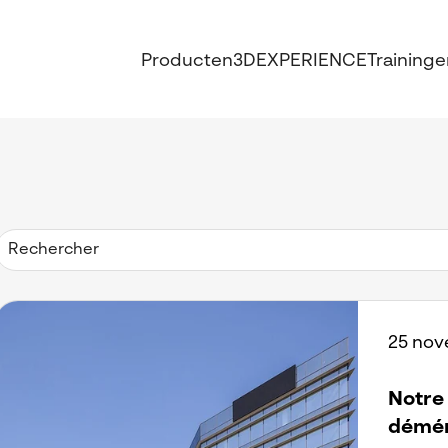
Producten
3DEXPERIENCE
Traininge
25 nov
Notre
démén